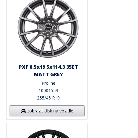
PXF 8,5x19 5x114,3 35ET
MATT GREY
Proline
10001553
255/45 R19
zobrazit disk na vozidle