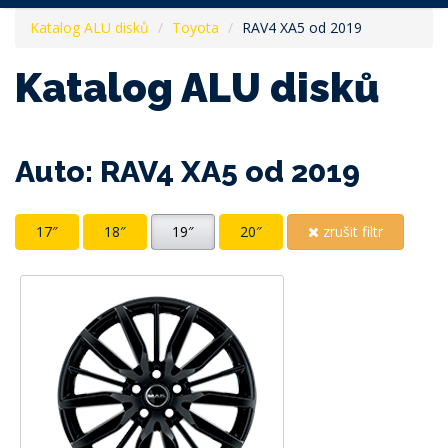
Katalog ALU disků
Toyota
RAV4 XA5 od 2019
Katalog ALU disků
Auto: RAV4 XA5 od 2019
17″
18″
19″
20″
zrušit filtr