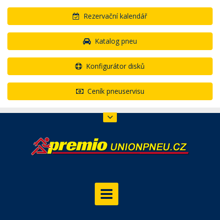
Rezervační kalendář
Katalog pneu
Konfigurátor disků
Ceník pneuservisu