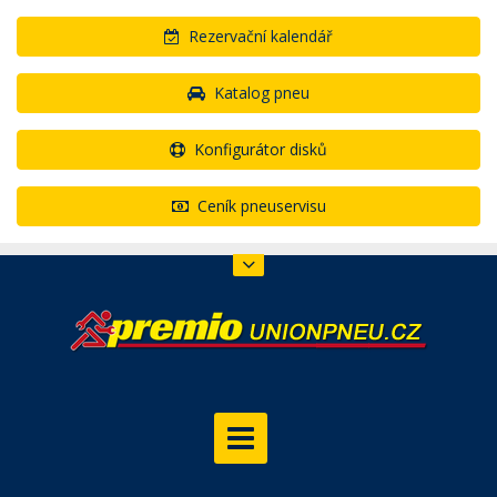
Rezervační kalendář
Katalog pneu
Konfigurátor disků
Ceník pneuservisu