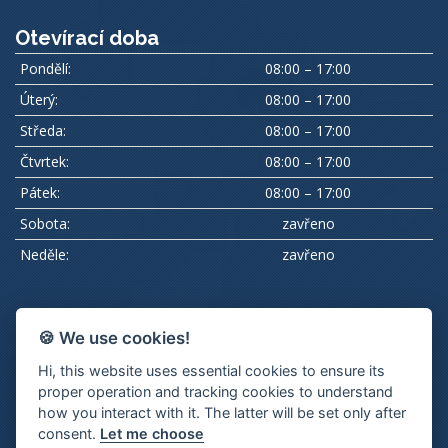
Otevírací doba
Pondělí:
08:00 – 17:00
Úterý:
08:00 – 17:00
Středa:
08:00 – 17:00
Čtvrtek:
08:00 – 17:00
Pátek:
08:00 – 17:00
Sobota:
zavřeno
Neděle:
zavřeno
Podle zákona o evidenci tržeb je prodávající povinen vystavit
🍪 We use cookies!
kupujícímu účtenku. Zároveň je povinen zaevidovat přijatou
Hi, this website uses essential cookies to ensure its
tržbu u správce daně online; v případě technického výpadku pak
proper operation and tracking cookies to understand
nejpozději do 48 hodin.
how you interact with it. The latter will be set only after
consent.
Let me choose