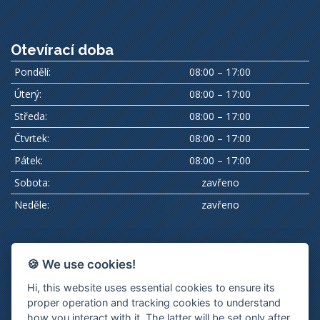
Otevírací doba
Pondělí:
08:00 – 17:00
Úterý:
08:00 – 17:00
Středa:
08:00 – 17:00
Čtvrtek:
08:00 – 17:00
Pátek:
08:00 – 17:00
Sobota:
zavřeno
Neděle:
zavřeno
Podle zákona o evidenci tržeb je prodávající povinen vystavit
🍪 We use cookies!
kupujícímu účtenku. Zároveň je povinen zaevidovat přijatou
Hi, this website uses essential cookies to ensure its
tržbu u správce daně online; v případě technického výpadku pak
proper operation and tracking cookies to understand
nejpozději do 48 hodin.
how you interact with it. The latter will be set only after