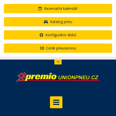
Rezervační kalendář
Katalog pneu
Konfigurátor disků
Ceník pneuservisu