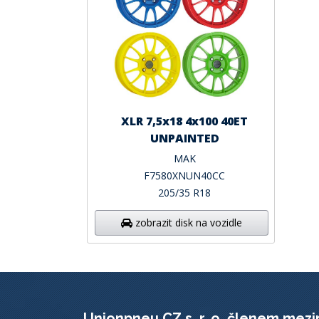
XLR 7,5x18 4x100 40ET
UNPAINTED
MAK
F7580XNUN40CC
205/35 R18
zobrazit disk na vozidle
Unionpneu CZ s. r. o. členem mezi