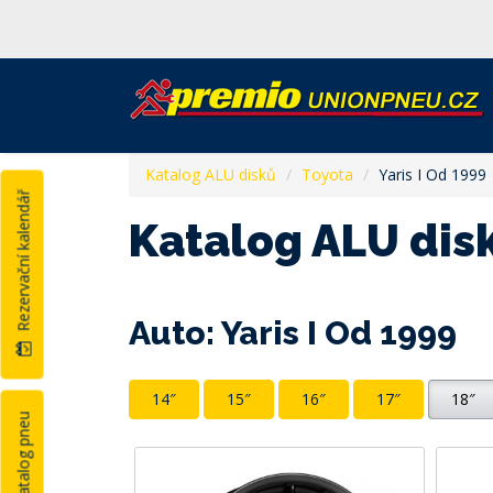
Katalog ALU disků
Toyota
Yaris I Od 1999
Rezervační kalendář
Katalog ALU dis
Auto: Yaris I Od 1999
14″
15″
16″
17″
18″
Katalog pneu