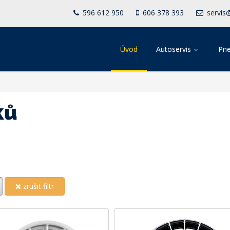
596 612 950
606 378 393
servis
Úvod
Autoservis
Pne
ků
zrušit filtr